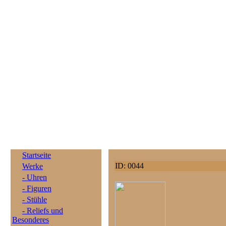
Startseite
ID: 0044
Werke
- Uhren
- Figuren
- Stühle
- Reliefs und
Besonderes